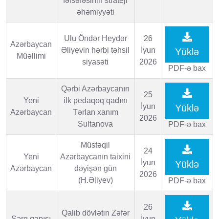
fəlsəfəsinin strateji
əhəmiyyəti
Ulu Öndər Heydər
26
Azərbaycan
Əliyevin hərbi təhsil
İyun
Yüklə
Müəllimi
siyasəti
2026
PDF-ə bax
Qərbi Azərbaycanın
25
Yeni
ilk pedaqoq qadını
İyun
Yüklə
Azərbaycan
Tərlan xanım
2026
Sultanova
PDF-ə bax
Müstəqil
24
Yeni
Azərbaycanın taixini
İyun
Yüklə
Azərbaycan
dəyişən gün
2026
(H.Əliyev)
PDF-ə bax
26
Qalib dövlətin Zəfər
Şərq qapısı
İyun