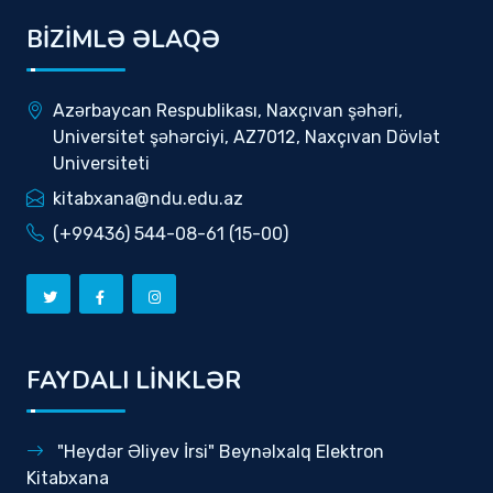
BİZİMLƏ ƏLAQƏ
Azərbaycan Respublikası, Naxçıvan şəhəri,
Universitet şəhərciyi, AZ7012, Naxçıvan Dövlət
Universiteti
kitabxana@ndu.edu.az
(+99436) 544-08-61 (15-00)
FAYDALI LİNKLƏR
"Heydər Əliyev İrsi" Beynəlxalq Elektron
Kitabxana