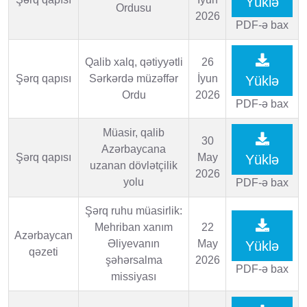
Yüklə
Ordusu
2026
PDF-ə bax
Qalib xalq, qətiyyətli
26
Şərq qapısı
Sərkərdə müzəffər
İyun
Yüklə
Ordu
2026
PDF-ə bax
Müasir, qalib
30
Azərbaycana
Şərq qapısı
May
Yüklə
uzanan dövlətçilik
2026
yolu
PDF-ə bax
Şərq ruhu müasirlik:
Mehriban xanım
22
Azərbaycan
Əliyevanın
May
Yüklə
qəzeti
şəhərsalma
2026
PDF-ə bax
missiyası