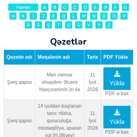
Hamısı
A
B
C
Ç
D
E
Ə
F
G
H
X
İ
J
K
Q
L
M
N
O
Ö
P
R
S
Ş
T
U
Ü
V
Y
Z
Qəzetlər
Qəzetin adı
Məqalənin adı
Tarix
PDF Yüklə
Mən memar
11
Şərq qapısı
olsaydım: Əcəmi
İyul
Yüklə
Naxçıvaninin izi ilə
2026
PDF-ə bax
14 iyuldan başlanan
tarix: rifaha,
11
Şərq qapısı
quruculuğa,
İyul
Yüklə
müstəqilliyə, aparan
2026
PDF-ə bax
yol (H.Əliyev)