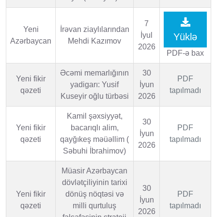
7
Yeni
İrəvan ziaylılarından
İyul
Yüklə
Azərbaycan
Mehdi Kazımov
2026
PDF-ə bax
Əcəmi memarlığının
30
Yeni fikir
PDF
yadigarı: Yusif
İyun
qəzeti
tapılmadı
Kuseyir oğlu türbəsi
2026
Kamil şəxsiyyət,
30
Yeni fikir
bacarıqlı alim,
PDF
İyun
qəzeti
qayğıkeş məüəllim (
tapılmadı
2026
Səbuhi İbrahimov)
Müasir Azərbaycan
dövlətçiliyinin tarixi
30
Yeni fikir
dönüş nöqtəsi və
PDF
İyun
qəzeti
milli qurtuluş
tapılmadı
2026