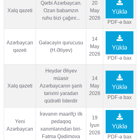
Qərbi Azərbaycan.
20
Xalq qəzeti
Ozan babamzın
May
Yüklə
ruhu bizi çağırır...
2026
PDF-ə bax
14
Azərbaycan
Gələcəyin qurucusu
May
Yüklə
qəzeti
(H.Əliyev)
2026
PDF-ə bax
Heydər Əliyev
müasir
14
Xalq qəzeti
Azərbaycanın şanlı
May
Yüklə
tarixini yaradan
2026
PDF-ə bax
qüdrətli liderdir
İrəvanın maarifçi ilk
19
Yeni
pedaqoq
İyun
Yüklə
Azərbaycan
xanımlarından biri-
2026
Fatma Qədimova
PDF-ə bax