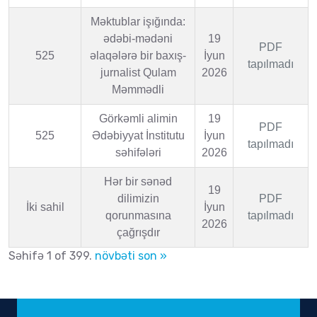
Məktublar işığında:
ədəbi-mədəni
19
PDF
525
əlaqələrə bir baxış-
İyun
tapılmadı
jurnalist Qulam
2026
Məmmədli
Görkəmli alimin
19
PDF
525
Ədəbiyyat İnstitutu
İyun
tapılmadı
səhifələri
2026
Hər bir sənəd
19
dilimizin
PDF
İki sahil
İyun
qorunmasına
tapılmadı
2026
çağrışdır
Səhifə 1 of 399.
növbəti
son »