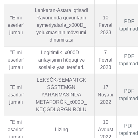
Lənkəran-Astara İqtisadi
"Elmi
Rayonunda qoyunların
10
PDF
əsərlər"
eymeriyalarla_x000D_
Fevral
tapılmad
jurnalı
yoluxmasının mövsümi
2023
dinamikası
"Elmi
Legitimlik_x000D_
7
PDF
əsərlər"
anlayışının hüquqi və
Fevral
tapılmad
jurnalı
sosial-siyasi tərəfləri.
2023
LEKSĠK-SEMANTĠK
"Elmi
SĠSTEMĠN
17
PDF
əsərlər"
YARANMASINDA
Noyabr
tapılmad
jurnalı
METAFORĠK_x000D_
2022
KEÇĠDLƏRĠN ROLU
"Elmi
10
PDF
əsərlər"
Lizinq
Avqust
tapılmad
jurnalı
2022