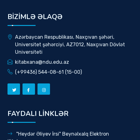
BİZİMLƏ ƏLAQƏ
Azərbaycan Respublikası, Naxçıvan şəhəri,
Universitet şəhərciyi, AZ7012, Naxçıvan Dövlət
Universiteti
kitabxana@ndu.edu.az
(+99436) 544-08-61 (15-00)
FAYDALI LİNKLƏR
"Heydər Əliyev İrsi" Beynəlxalq Elektron