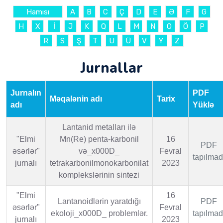
Hamısı
A
B
C
Ç
D
E
Ə
F
G
H
X
İ
J
K
Q
L
M
N
O
Ö
P
R
S
Ş
T
U
Ü
V
Y
Z
Jurnallar
Jurnalın
PDF
Məqalənin adı
Tarix
adı
Yüklə
Lantanid metalları ilə
"Elmi
Mn(Re) penta-karbonil
16
PDF
əsərlər"
və_x000D_
Fevral
tapılmad
jurnalı
tetrakarbonilmonokarbonilat
2023
komplekslərinin sintezi
"Elmi
16
Lantanoidlərin yaratdığı
PDF
əsərlər"
Fevral
ekoloji_x000D_ problemlər.
tapılmad
jurnalı
2023