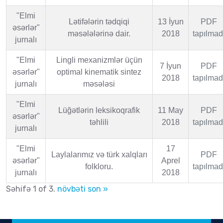
"Elmi
Lətifələrin tədqiqi
13 İyun
PDF
əsərlər"
məsələlərinə dair.
2018
tapılmad
jurnalı
"Elmi
Lingli mexanizmlər üçün
7 İyun
PDF
əsərlər"
optimal kinematik sintez
2018
tapılmad
jurnalı
məsələsi
"Elmi
Lüğətlərin leksikoqrafik
11 May
PDF
əsərlər"
təhlili
2018
tapılmad
jurnalı
"Elmi
17
Laylalarımız və türk xalqları
PDF
əsərlər"
Aprel
folkloru.
tapılmad
jurnalı
2018
Səhifə 1 of 3.
növbəti
son »