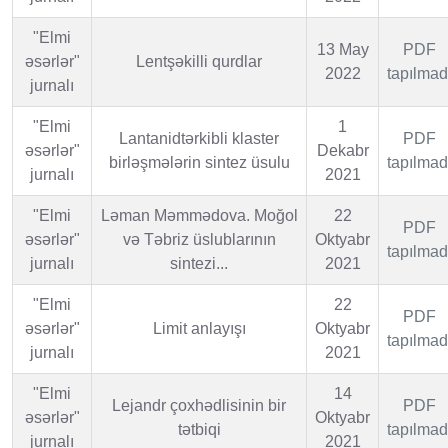
"Elmi
13 May
PDF
əsərlər"
Lentşəkilli qurdlar
2022
tapılmad
jurnalı
"Elmi
1
Lantanidtərkibli klaster
PDF
əsərlər"
Dekabr
birləşmələrin sintez üsulu
tapılmad
jurnalı
2021
"Elmi
Ləman Məmmədova. Moğol
22
PDF
əsərlər"
və Təbriz üslublarının
Oktyabr
tapılmad
jurnalı
sintezi...
2021
"Elmi
22
PDF
əsərlər"
Limit anlayışı
Oktyabr
tapılmad
jurnalı
2021
"Elmi
14
Lejandr çoxhədlisinin bir
PDF
əsərlər"
Oktyabr
tətbiqi
tapılmad
jurnalı
2021