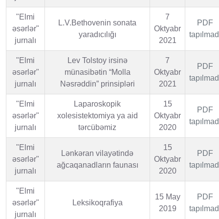
"Elmi
7
L.V.Bethovenin sonata
PDF
əsərlər"
Oktyabr
yaradıcılığı
tapılmad
jurnalı
2021
"Elmi
Lev Tolstoy irsinə
7
PDF
əsərlər"
münasibətin “Molla
Oktyabr
tapılmad
jurnalı
Nəsrəddin” prinsipləri
2021
"Elmi
Laparoskopik
15
PDF
əsərlər"
xolesistektomiya ya aid
Oktyabr
tapılmad
jurnalı
tərcübəmiz
2020
"Elmi
15
Lənkəran vilayətində
PDF
əsərlər"
Oktyabr
ağcaqanadların faunası
tapılmad
jurnalı
2020
"Elmi
15 May
PDF
əsərlər"
Leksikoqrafiya
2019
tapılmad
jurnalı