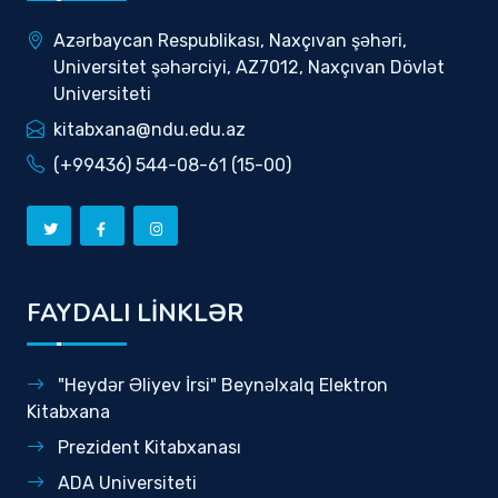
Azərbaycan Respublikası, Naxçıvan şəhəri,
Universitet şəhərciyi, AZ7012, Naxçıvan Dövlət
Universiteti
kitabxana@ndu.edu.az
(+99436) 544-08-61 (15-00)
FAYDALI LİNKLƏR
"Heydər Əliyev İrsi" Beynəlxalq Elektron
Kitabxana
Prezident Kitabxanası
ADA Universiteti