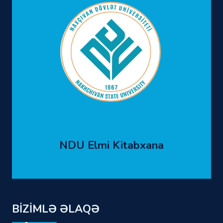
NDU Elmi Kitabxana
BİZİMLƏ ƏLAQƏ