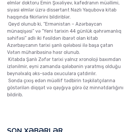
elmlər doktoru Emin Şıxəliyev, kafedranın müəllimi,
siyasi elmlər üzrə dissertant Nazlı Yaqubova kitab
haqqında fikirlərini bildiriblər.
Qeyd olunub ki, “Ermənistan – Azərbaycan
münaqişəsi” və “Yeni tarixin 44 günlük qəhrəmanlıq
səhifəsi” adlı iki fəsildən ibarət olan kitab
Azərbaycanın tarixi şanlı qələbəsi ilə başa çatan
Vətən müharibəsinə həsr olunub.
Kitabda Şanlı Zəfər tarixi yalnız xronoloji baxımdan
izlənilmir, eyni zamanda qələbənin yaratmış olduğu
beynəlxalq əks-səda oxuculara çatdırılır.
Sonda çıxış edən müəllif tədbirin təşkilatçılarına
göstərilən diqqət və qayğıya görə öz minnətdarlığını
bildirib.
SON XƏBƏRLƏR