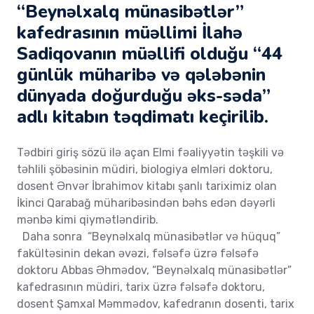
“Beynəlxalq münasibətlər”
kafedrasının müəllimi İlahə
Sadiqovanın müəllifi olduğu “44
günlük müharibə və qələbənin
dünyada doğurduğu əks-səda”
adlı kitabın təqdimatı keçirilib.
Tədbiri giriş sözü ilə açan Elmi fəaliyyətin təşkili və
təhlili şöbəsinin müdiri, biologiya elmləri doktoru,
dosent Ənvər İbrahimov kitabı şanlı tariximiz olan
İkinci Qarabağ müharibəsindən bəhs edən dəyərli
mənbə kimi qiymətləndirib.
Daha sonra “Beynəlxalq münasibətlər və hüquq”
fakültəsinin dekan əvəzi, fəlsəfə üzrə fəlsəfə
doktoru Abbas Əhmədov, “Beynəlxalq münasibətlər”
kafedrasının müdiri, tarix üzrə fəlsəfə doktoru,
dosent Şamxal Məmmədov, kafedranın dosenti, tarix