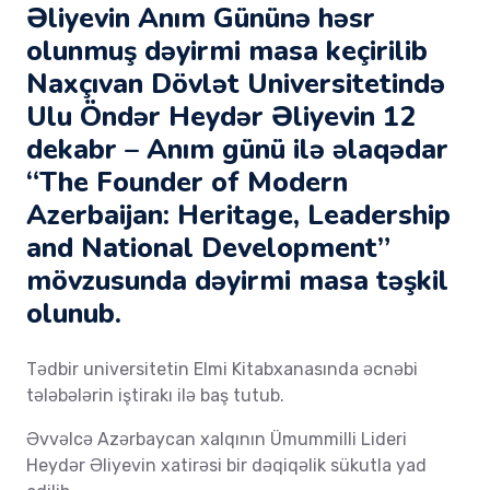
Əliyevin Anım Gününə həsr
olunmuş dəyirmi masa keçirilib
Naxçıvan Dövlət Universitetində
Ulu Öndər Heydər Əliyevin 12
dekabr – Anım günü ilə əlaqədar
“The Founder of Modern
Azerbaijan: Heritage, Leadership
and National Development”
mövzusunda dəyirmi masa təşkil
olunub.
Tədbir universitetin Elmi Kitabxanasında əcnəbi
tələbələrin iştirakı ilə baş tutub.
Əvvəlcə Azərbaycan xalqının Ümummilli Lideri
Heydər Əliyevin xatirəsi bir dəqiqəlik sükutla yad