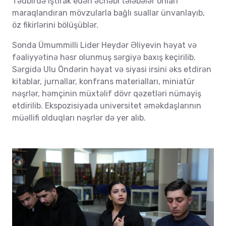
Tədbirdə iştirak edən əcnəbi tələbələr onları
maraqlandıran mövzularla bağlı suallar ünvanlayıb,
öz fikirlərini bölüşüblər.
Sonda Ümummilli Lider Heydər Əliyevin həyat və
fəaliyyətinə həsr olunmuş sərgiyə baxış keçirilib.
Sərgidə Ulu Öndərin həyat və siyasi irsini əks etdirən
kitablar, jurnallar, konfrans materialları, miniatür
nəşrlər, həmçinin müxtəlif dövr qəzetləri nümayiş
etdirilib. Ekspozisiyada universitet əməkdaşlarının
müəllifi olduqları nəşrlər də yer alıb.