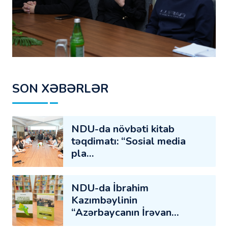
SON XƏBƏRLƏR
NDU-da növbəti kitab
təqdimatı: “Sosial media
pla…
NDU-da İbrahim
Kazımbəylinin
“Azərbaycanın İrəvan…