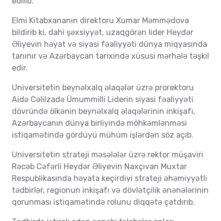
edilib.
Elmi Kitabxananın direktoru Xumar Məmmədova
bildirib ki, dahi şəxsiyyət, uzaqgörən lider Heydər
Əliyevin həyat və siyasi fəaliyyəti dünya miqyasında
tanınır və Azərbaycan tarixində xüsusi mərhələ təşkil
edir.
Universitetin beynəlxalq əlaqələr üzrə prorektoru
Aidə Cəlilzadə Ümummilli Liderin siyasi fəaliyyəti
dövründə ölkənin beynəlxalq əlaqələrinin inkişafı,
Azərbaycanın dünya birliyində möhkəmlənməsi
istiqamətində gördüyü mühüm işlərdən söz açıb.
Universitetin strateji məsələlər üzrə rektor müşaviri
Rəcəb Cəfərli Heydər Əliyevin Naxçıvan Muxtar
Respublikasında həyata keçirdiyi strateji əhəmiyyətli
tədbirlər, regionun inkişafı və dövlətçilik ənənələrinin
qorunması istiqamətində rolunu diqqətə çatdırıb.