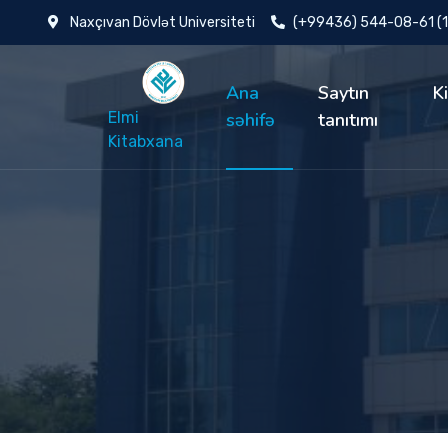
Naxçıvan Dövlət Universiteti
(+99436) 544-08-61 (
Ana
Saytın
K
Elmi
səhifə
tanıtımı
Kitabxana