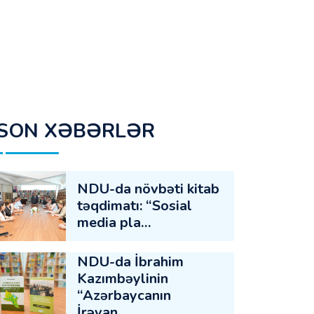
SON XƏBƏRLƏR
NDU-da növbəti kitab
təqdimatı: “Sosial
media pla…
NDU-da İbrahim
Kazımbəylinin
“Azərbaycanın
İrəvan…