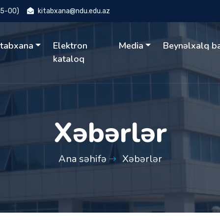
15-00)
kitabxana@ndu.edu.az
itabxana
Elektron
Media
Beynəlxalq b
kataloq
Xəbərlər
Ana səhifə
Xəbərlər