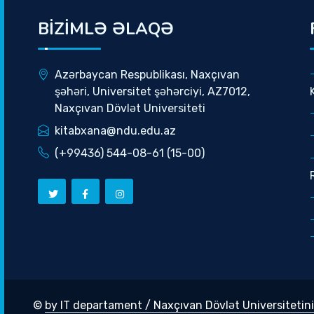
BİZİMLƏ ƏLAQƏ
Azərbaycan Respublikası, Naxçıvan
şəhəri, Universitet şəhərciyi, AZ7012,
Naxçıvan Dövlət Universiteti
kitabxana@ndu.edu.az
(+99436) 544-08-61 (15-00)
©
by IT departament / Naxçıvan Dövlət Universitetini