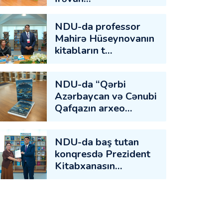
NDU-da professor
Mahirə Hüseynovanın
kitabların t…
NDU-da “Qərbi
Azərbaycan və Cənubi
Qafqazın arxeo…
NDU-da baş tutan
konqresdə Prezident
Kitabxanasın…