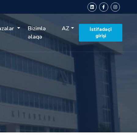
azalar
Bizimlə
AZ
İstifadəçi
əlaqə
girişi