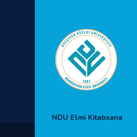
NDU Elmi Kitabxana