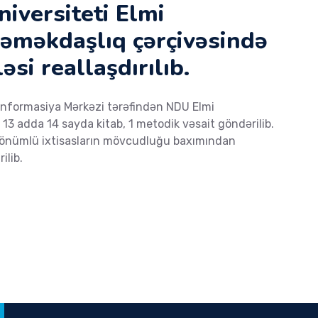
niversiteti Elmi
 əməkdaşlıq çərçivəsində
si reallaşdırılıb.
nformasiya Mərkəzi tərəfindən NDU Elmi
3 adda 14 sayda kitab, 1 metodik vəsait göndərilib.
yönümlü ixtisasların mövcudluğu baxımından
ilib.