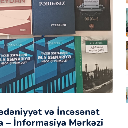
dəniyyət və İncəsənət
a – İnformasiya Mərkəzi