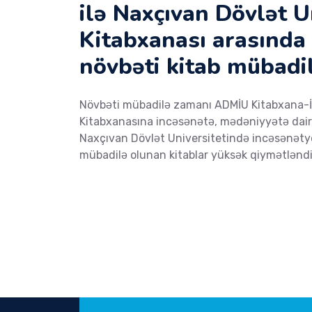
ilə Naxçıvan Dövlət U
Kitabxanası arasında
növbəti kitab mübadilə
Növbəti mübadilə zamanı ADMİU Kitabxana-İ
Kitabxanasına incəsənətə, mədəniyyətə dair 1
Naxçıvan Dövlət Universitetində incəsənət
mübadilə olunan kitablar yüksək qiymətləndir