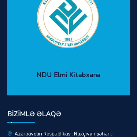
NDU Elmi Kitabxana
BİZİMLƏ ƏLAQƏ
Azərbaycan Respublikası, Naxçıvan şəhəri,