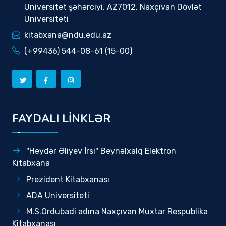
Universitet şəhərciyi, AZ7012, Naxçıvan Dövlət
Universiteti
kitabxana@ndu.edu.az
(+99436) 544-08-61 (15-00)
FAYDALI LİNKLƏR
"Heydər Əliyev İrsi" Beynəlxalq Elektron
Kitabxana
Prezident Kitabxanası
ADA Universiteti
M.S.Ordubadi adına Naxçıvan Muxtar Respublika
Kitabxanası