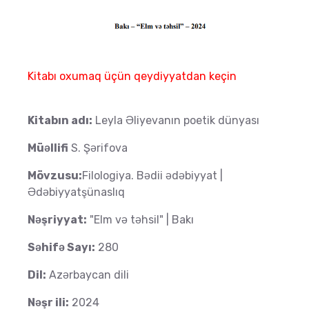
Kitabı oxumaq üçün qeydiyyatdan keçin
Kitabın adı:
Leyla Əliyevanın poetik dünyası
Müəllifi
S. Şərifova
Mövzusu:
Filologiya. Bədii ədəbiyyat |
Ədəbiyyatşünaslıq
Nəşriyyat:
"Elm və təhsil" | Bakı
Səhifə Sayı:
280
Dil:
Azərbaycan dili
Nəşr ili:
2024