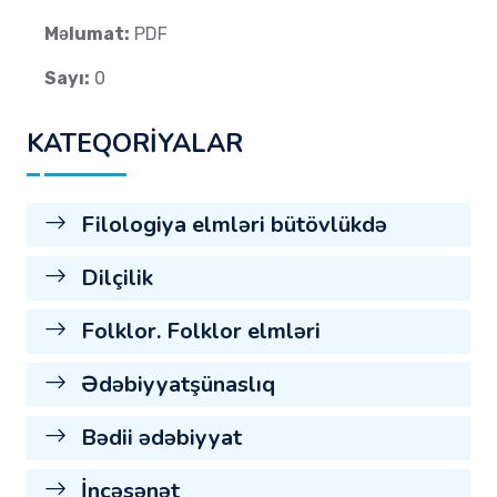
Məlumat:
PDF
Sayı:
0
KATEQORİYALAR
Filologiya elmləri bütövlükdə
Dilçilik
Folklor. Folklor elmləri
Ədəbiyyatşünaslıq
Bədii ədəbiyyat
İncəsənət