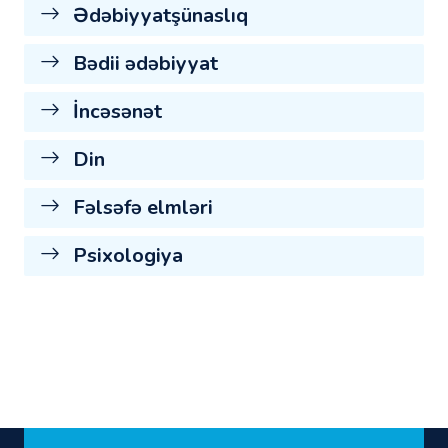
Ədəbiyyatşünaslıq
Bədii ədəbiyyat
İncəsənət
Din
Fəlsəfə elmləri
Psixologiya