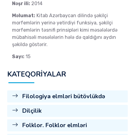
Nəşr ili:
2014
Məlumat:
Kitab Azərbaycan dilində şəkilçi
morfemlərin yerinə yetirdiyi funksiya, şəkilçi
morfemlərin təsnifi prinsipləri kimi məsələlərdə
mübahisəli məsələlərin hələ də qaldığını aydın
şəkildə göstərir.
Sayı:
15
KATEQORİYALAR
Filologiya elmləri bütövlükdə
Dilçilik
Folklor. Folklor elmləri