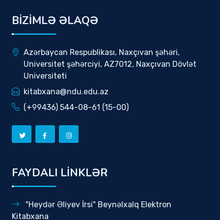
BİZİMLƏ ƏLAQƏ
Azərbaycan Respublikası, Naxçıvan şəhəri,
Universitet şəhərciyi, AZ7012, Naxçıvan Dövlət
Universiteti
kitabxana@ndu.edu.az
(+99436) 544-08-61 (15-00)
FAYDALI LİNKLƏR
"Heydər Əliyev İrsi" Beynəlxalq Elektron
Kitabxana