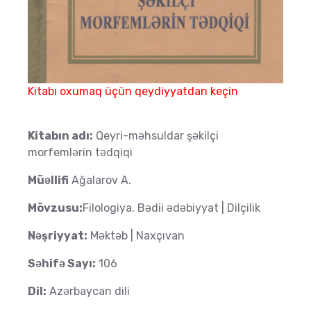
Kitabı oxumaq üçün qeydiyyatdan keçin
Kitabın adı:
Qeyri-məhsuldar şəkilçi
morfemlərin tədqiqi
Müəllifi
Ağalarov A.
Mövzusu:
Filologiya. Bədii ədəbiyyat | Dilçilik
Nəşriyyat:
Məktəb | Naxçıvan
Səhifə Sayı:
106
Dil:
Azərbaycan dili