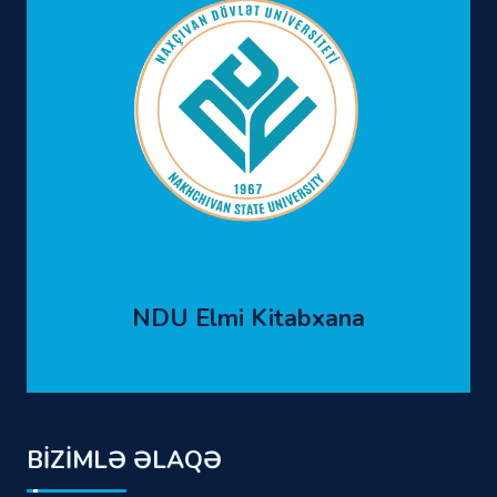
NDU Elmi Kitabxana
BİZİMLƏ ƏLAQƏ