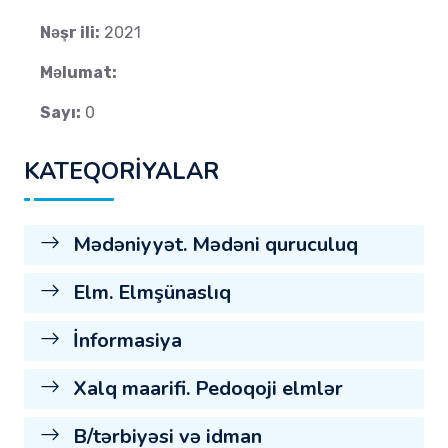
Nəşr ili:
2021
Məlumat:
Sayı:
0
KATEQORİYALAR
Mədəniyyət. Mədəni quruculuq
Elm. Elmşünaslıq
İnformasiya
Xalq maarifi. Pedoqoji elmlər
B/tərbiyəsi və idman