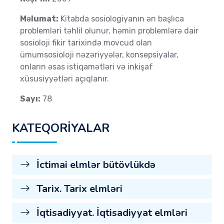
Məlumat:
Kitabda sosiologiyanın ən başlıca
problemləri təhlil olunur, həmin problemlərə dair
sosioloji fikir tarixində movcud olan
ümumsosioloji nəzəriyyələr, konsepsiyalar,
onların əsas istiqamətləri və inkişaf
xüsusiyyətləri açıqlanır.
Sayı:
78
KATEQORİYALAR
İctimai elmlər bütövlükdə
Tarix. Tarix elmləri
İqtisadiyyat. İqtisadiyyat elmləri