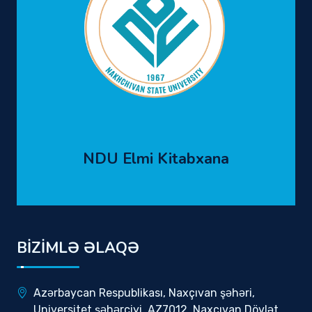
NDU Elmi Kitabxana
BİZİMLƏ ƏLAQƏ
Azərbaycan Respublikası, Naxçıvan şəhəri,
Universitet şəhərciyi, AZ7012, Naxçıvan Dövlət