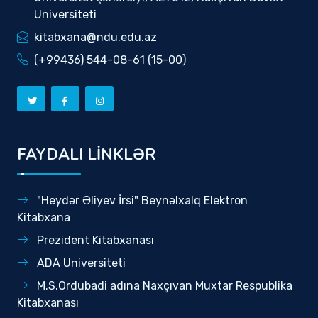
Universiteti
kitabxana@ndu.edu.az
(+99436) 544-08-61 (15-00)
FAYDALI LİNKLƏR
"Heydər Əliyev İrsi" Beynəlxalq Elektron
Kitabxana
Prezident Kitabxanası
ADA Universiteti
M.S.Ordubadi adına Naxçıvan Muxtar Respublika
Kitabxanası