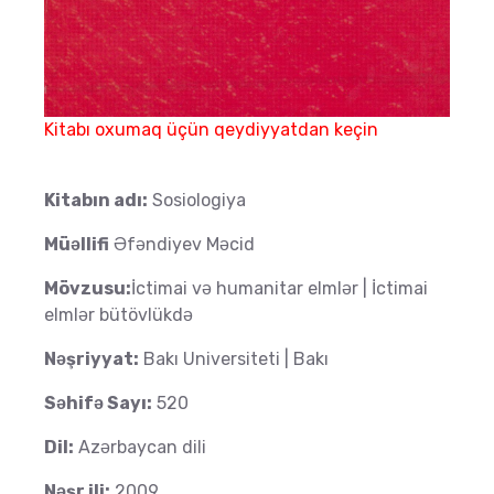
Kitabı oxumaq üçün qeydiyyatdan keçin
Kitabın adı:
Sosiologiya
Müəllifi
Əfəndiyev Məcid
Mövzusu:
İctimai və humanitar elmlər | İctimai
elmlər bütövlükdə
Nəşriyyat:
Bakı Universiteti | Bakı
Səhifə Sayı:
520
Dil:
Azərbaycan dili
Nəşr ili:
2009