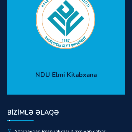
NDU Elmi Kitabxana
BİZİMLƏ ƏLAQƏ
Azərbaycan Respublikası, Naxçıvan şəhəri,