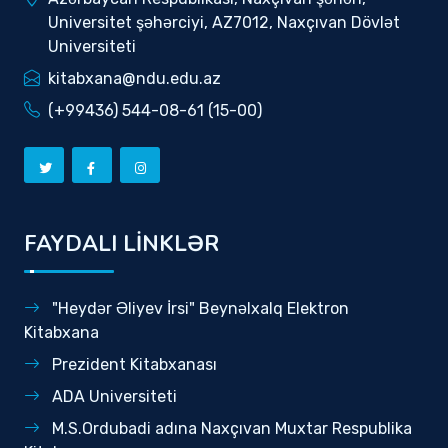
Universitet şəhərciyi, AZ7012, Naxçıvan Dövlət
Universiteti
kitabxana@ndu.edu.az
(+99436) 544-08-61 (15-00)
FAYDALI LİNKLƏR
"Heydər Əliyev İrsi" Beynəlxalq Elektron
Kitabxana
Prezident Kitabxanası
ADA Universiteti
M.S.Ordubadi adına Naxçıvan Muxtar Respublika