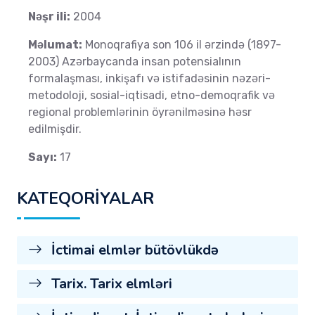
Nəşr ili:
2004
Məlumat:
Monoqrafiya son 106 il ərzində (1897-
2003) Azərbaycanda insan potensialının
formalaşması, inkişafı və istifadəsinin nəzəri-
metodoloji, sosial-iqtisadi, etno-demoqrafik və
regional problemlərinin öyrənilməsinə həsr
edilmişdir.
Sayı:
17
KATEQORİYALAR
İctimai elmlər bütövlükdə
Tarix. Tarix elmləri