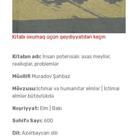
Kitabı oxumaq üçün qeydiyyatdan keçin
Kitabın adı:
İnsan potensialı: əsas meyllər,
reallıqlar, problemlər
Müəllifi
Muradov Şahbaz
Mövzusu:
İctimai və humanitar elmlər | İctimai
elmlər bütövlükdə
Nəşriyyat:
Elm | Bakı
Səhifə Sayı:
600
Dil:
Azərbaycan dili