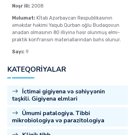
Nəşr ili:
2008
Məlumat:
Kİtab Azərbaycan Respublikasının
əməkdar həkimi Yaqub Qurban oğlu Budaqovun
anadan olmasının 80 illiyinə həsr olunmuş elmi-
praktik konfransın materiallarından bəhs olunur.
Sayı:
9
KATEQORİYALAR
İctimai gigiyena və səhiyyənin
təşkili. Gigiyena elmləri
Ümumi patalogiya. Tibbi
mikrobiologiya və parazitologiya
Klinik tibb