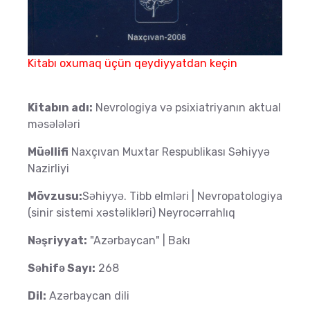
Kitabı oxumaq üçün qeydiyyatdan keçin
Kitabın adı:
Nevrologiya və psixiatriyanın aktual
məsələləri
Müəllifi
Naxçıvan Muxtar Respublikası Səhiyyə
Nazirliyi
Mövzusu:
Səhiyyə. Tibb elmləri | Nevropatologiya
(sinir sistemi xəstəlikləri) Neyrocərrahlıq
Nəşriyyat:
"Azərbaycan" | Bakı
Səhifə Sayı:
268
Dil:
Azərbaycan dili