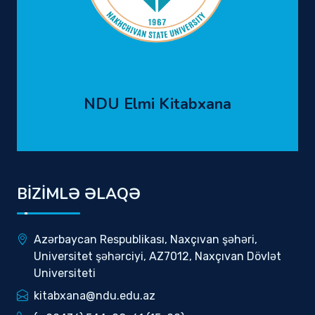
NDU Elmi Kitabxana
BİZİMLƏ ƏLAQƏ
Azərbaycan Respublikası, Naxçıvan şəhəri,
Universitet şəhərciyi, AZ7012, Naxçıvan Dövlət
Universiteti
kitabxana@ndu.edu.az