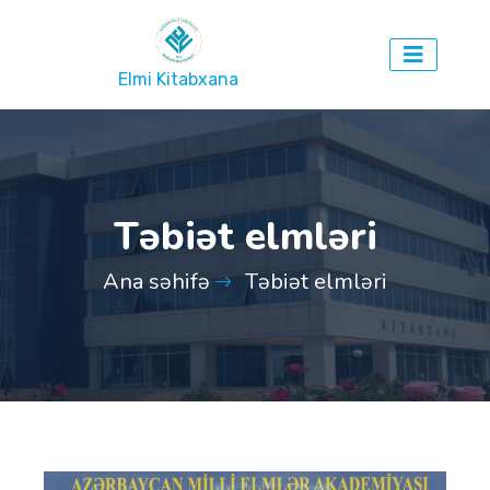
Elmi Kitabxana
Təbiət elmləri
Ana səhifə
Təbiət elmləri