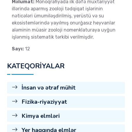
Məlumat:
Monoqrafiyada ilk dəfə muxtariyyət
illərində aparmış zooloji tədqiqat işlərinin
nəticələri ümumiləşdirilmiş, yerüstü və su
ekosistemlərində yayılmış onurğasız heyvanlar
aləminin müasir zooloji nomenklaturaya uyğun
işlənmiş sistematik tərkibi verilmişdir.
Sayı:
12
KATEQORİYALAR
İnsan və ətraf mühit
Fizika-riyaziyyat
Kimya elmləri
Yer haqqında elmlər