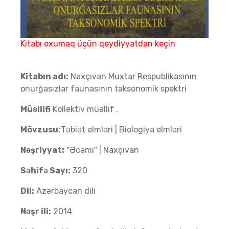
Kitabı oxumaq üçün qeydiyyatdan keçin
Kitabın adı:
Naxçıvan Muxtar Respublikasının
onurğasızlar faunasının taksonomik spektri
Müəllifi
Kollektiv müəllif .
Mövzusu:
Təbiət elmləri | Biologiya elmləri
Nəşriyyat:
"Əcəmi" | Naxçıvan
Səhifə Sayı:
320
Dil:
Azərbaycan dili
Nəşr ili:
2014