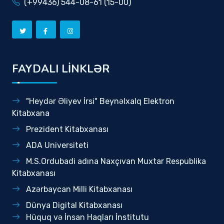
(+99436) 544-08-61 (15-00)
FAYDALI LİNKLƏR
"Heydər Əliyev İrsi" Beynəlxalq Elektron
Kitabxana
Prezident Kitabxanası
ADA Universiteti
M.S.Ordubadi adına Naxçıvan Muxtar Respublika
Kitabxanası
Azərbaycan Milli Kitabxanası
Dünya Digital Kitabxanası
Hüquq və İnsan Haqları İnstitutu